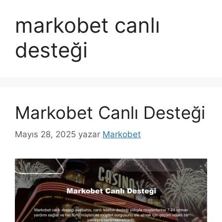
markobet canlı
desteği
Markobet Canlı Desteği
Mayıs 28, 2025
yazar
Markobet