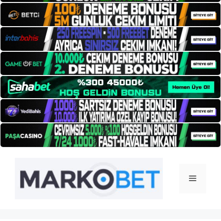
İçeriğe
atla
Menü