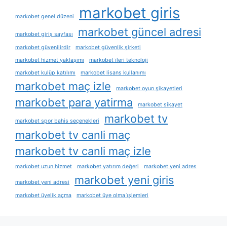
markobet giris
markobet genel düzeni
markobet güncel adresi
markobet giriş sayfası
markobet güvenilirdir
markobet güvenlik şirketi
markobet hizmet yaklaşımı
markobet i̇leri teknoloji
markobet kulüp katılımı
markobet lisans kullanımı
markobet maç izle
markobet oyun şikayetleri
markobet para yatirma
markobet sikayet
markobet tv
markobet spor bahis seçenekleri
markobet tv canli maç
markobet tv canli maç izle
markobet uzun hizmet
markobet yatırım değeri
markobet yeni adres
markobet yeni giris
markobet yeni adresi
markobet üyelik açma
markobet üye olma i̇şlemleri