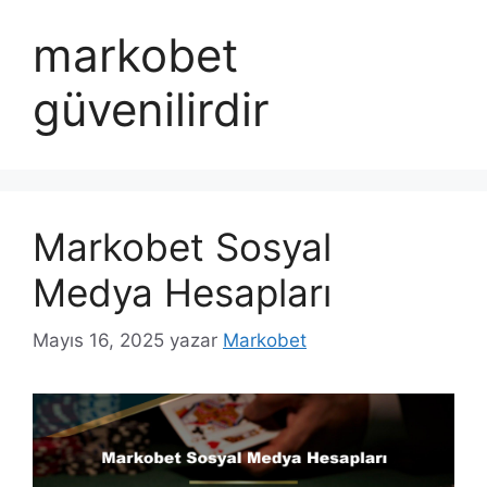
markobet
güvenilirdir
Markobet Sosyal
Medya Hesapları
Mayıs 16, 2025
yazar
Markobet