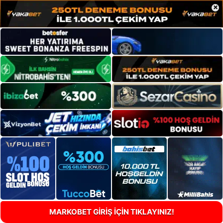
×
MARKOBET GİRİŞ İÇİN TIKLAYINIZ!