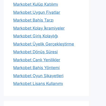
Markobet Kulüp Katılımı
Markobet Uygun Fiyatlar
Markobet Bahis Tarzı
Markobet Kolay İkramiyeler
Markobet Giriş Kolaylığı
Markobet Üyelik Gerçekleştirme
Markobet Dönüş Süresi
Markobet Canlı Yenilikler
Markobet Bahis Yöntemi
Markobet Oyun Şikayetleri
Markobet Lisans Kullanımı