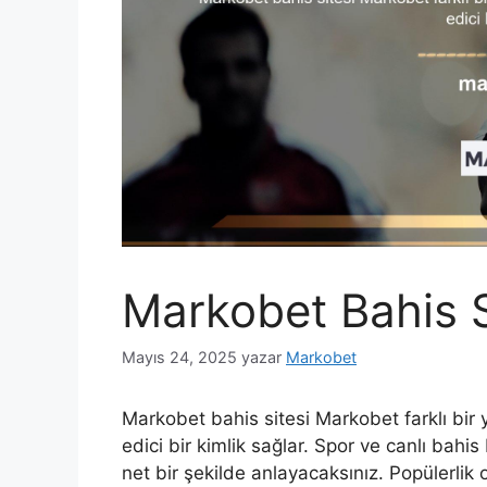
Markobet Bahis S
Mayıs 24, 2025
yazar
Markobet
Markobet bahis sitesi Markobet farklı bir
edici bir kimlik sağlar. Spor ve canlı bahi
net bir şekilde anlayacaksınız. Popülerlik 