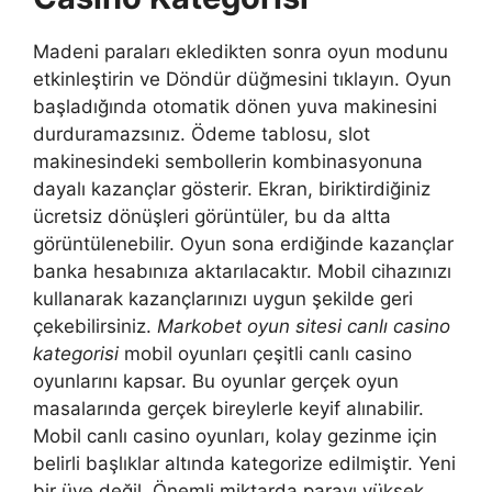
Madeni paraları ekledikten sonra oyun modunu
etkinleştirin ve Döndür düğmesini tıklayın. Oyun
başladığında otomatik dönen yuva makinesini
durduramazsınız. Ödeme tablosu, slot
makinesindeki sembollerin kombinasyonuna
dayalı kazançlar gösterir. Ekran, biriktirdiğiniz
ücretsiz dönüşleri görüntüler, bu da altta
görüntülenebilir. Oyun sona erdiğinde kazançlar
banka hesabınıza aktarılacaktır. Mobil cihazınızı
kullanarak kazançlarınızı uygun şekilde geri
çekebilirsiniz.
Markobet oyun sitesi canlı casino
kategorisi
mobil oyunları çeşitli canlı casino
oyunlarını kapsar. Bu oyunlar gerçek oyun
masalarında gerçek bireylerle keyif alınabilir.
Mobil canlı casino oyunları, kolay gezinme için
belirli başlıklar altında kategorize edilmiştir. Yeni
bir üye değil. Önemli miktarda parayı yüksek