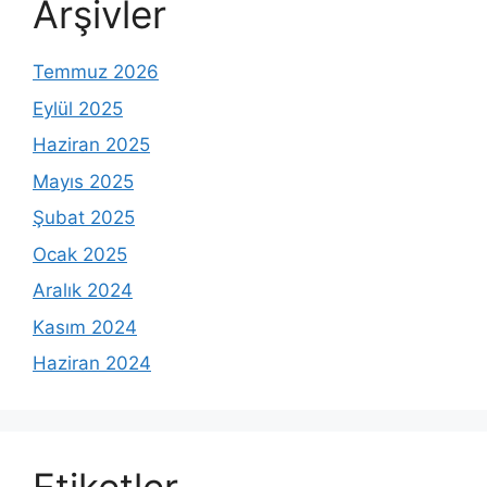
Arşivler
Temmuz 2026
Eylül 2025
Haziran 2025
Mayıs 2025
Şubat 2025
Ocak 2025
Aralık 2024
Kasım 2024
Haziran 2024