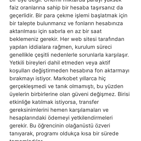
faiz oranlarına sahip bir hesaba taşırsanız da
geçerlidir. Bir para çekme işlemi başlatmak için
bir talepte bulunmanız ve fonların hesabınıza
aktarılması için sabırla en az bir saat
beklemeniz gerekir. Her web sitesi tarafından
yapılan iddialara rağmen, kurulum süreci
genellikle çeşitli nedenlerle sorunlarla karşılaşır.
Yetkili bireyleri dahil etmeden veya aktif
koşulları değiştirmeden hesabına fon aktarmayı
bırakmayı istiyor. Markobet yıllarca hiç
gerçekleşmedi ve tanık olmamıştı, bu yüzden
üyelerin birbirlerine olan güveni değişmez. Birisi
etkinliğe katılmak istiyorsa, transfer
gereksinimlerini hemen karşılamaları ve
hesaplarındaki ödemeyi yetkilendirmeleri
gerekir. Bu öğrencinin olağanüstü özveri
tanıyarak, programı oldukça kısa bir sürede