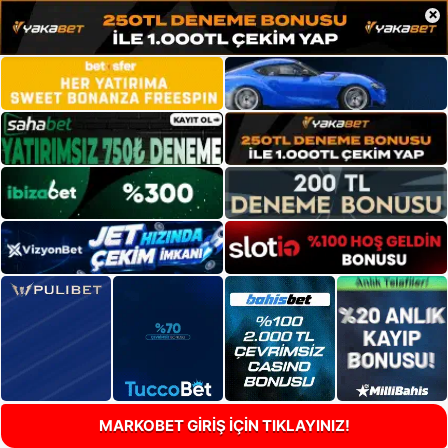
×
MARKOBET GİRİŞ İÇİN TIKLAYINIZ!