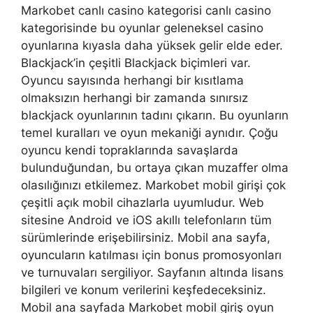
Markobet canlı casino kategorisi canlı casino
kategorisinde bu oyunlar geleneksel casino
oyunlarına kıyasla daha yüksek gelir elde eder.
Blackjack’in çeşitli Blackjack biçimleri var.
Oyuncu sayısında herhangi bir kısıtlama
olmaksızın herhangi bir zamanda sınırsız
blackjack oyunlarının tadını çıkarın. Bu oyunların
temel kuralları ve oyun mekaniği aynıdır. Çoğu
oyuncu kendi topraklarında savaşlarda
bulunduğundan, bu ortaya çıkan muzaffer olma
olasılığınızı etkilemez. Markobet mobil girişi çok
çeşitli açık mobil cihazlarla uyumludur. Web
sitesine Android ve iOS akıllı telefonların tüm
sürümlerinde erişebilirsiniz. Mobil ana sayfa,
oyuncuların katılması için bonus promosyonları
ve turnuvaları sergiliyor. Sayfanın altında lisans
bilgileri ve konum verilerini keşfedeceksiniz.
Mobil ana sayfada Markobet mobil giriş oyun