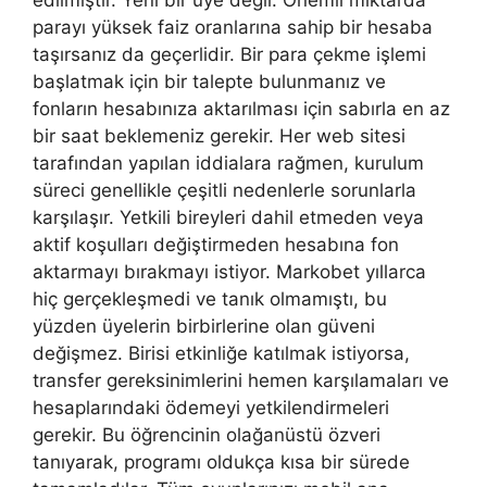
edilmiştir. Yeni bir üye değil. Önemli miktarda
parayı yüksek faiz oranlarına sahip bir hesaba
taşırsanız da geçerlidir. Bir para çekme işlemi
başlatmak için bir talepte bulunmanız ve
fonların hesabınıza aktarılması için sabırla en az
bir saat beklemeniz gerekir. Her web sitesi
tarafından yapılan iddialara rağmen, kurulum
süreci genellikle çeşitli nedenlerle sorunlarla
karşılaşır. Yetkili bireyleri dahil etmeden veya
aktif koşulları değiştirmeden hesabına fon
aktarmayı bırakmayı istiyor. Markobet yıllarca
hiç gerçekleşmedi ve tanık olmamıştı, bu
yüzden üyelerin birbirlerine olan güveni
değişmez. Birisi etkinliğe katılmak istiyorsa,
transfer gereksinimlerini hemen karşılamaları ve
hesaplarındaki ödemeyi yetkilendirmeleri
gerekir. Bu öğrencinin olağanüstü özveri
tanıyarak, programı oldukça kısa bir sürede