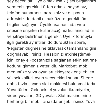
şey geçerlidir. Üye olmak için kişisel bilgilerinizi
vermeniz gerekir. Lütfen adınız, soyadınız,
telefon numaranız, adresiniz ve e -posta
adresiniz de dahil olmak üzere gerekli tüm
bilgileri sağlayın. Üyelik aşamasında web
sitesine erişirken kullanacağınız kullanıcı adını
ve şifreyi belirtmeniz gerekir. Üyelik formuyla
ilgili gerekli ayrıntıları doldurduktan sonra,
‘Register’ düğmesine tıklayarak tamamlandığını
doğrulayabilirsiniz. Hesabınızı etkinleştirmek
için, onay e -postanızda sağlanan etkinleştirme
kodunu girmeniz yeterlidir. Markobet, mobil
menünüze yuva oyunları ekleyerek erişilebilen
yüksek kaliteli oyun seçenekleri sunar. Sitede
daha fazla sayıda slot makinesi bulunmaktadır.
Yuva türleri: Geleneksel yuvalar, ikramiyeler,
video yuvaları, 3D yuvalar. Slot makinelerine
herhangi bir mobil cihazda erişebilirsiniz. Yuva