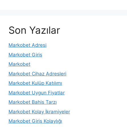
Son Yazılar
Markobet Adresi
Markobet Giriş
Markobet
Markobet Cihaz Adresleri
Markobet Kulüp Katılımı
Markobet Uygun Fiyatlar
Markobet Bahis Tarzı
Markobet Kolay İkramiyeler
Markobet Giriş Kolaylığı