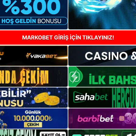
MARKOBET GİRİŞ İÇİN TIKLAYINIZ!