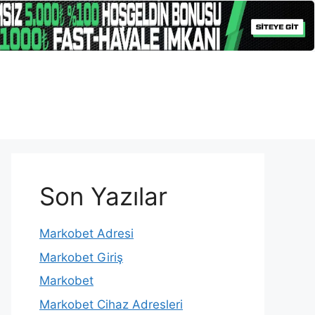
Son Yazılar
Markobet Adresi
Markobet Giriş
Markobet
Markobet Cihaz Adresleri