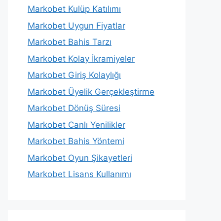
Markobet Kulüp Katılımı
Markobet Uygun Fiyatlar
Markobet Bahis Tarzı
Markobet Kolay İkramiyeler
Markobet Giriş Kolaylığı
Markobet Üyelik Gerçekleştirme
Markobet Dönüş Süresi
Markobet Canlı Yenilikler
Markobet Bahis Yöntemi
Markobet Oyun Şikayetleri
Markobet Lisans Kullanımı