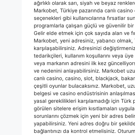
ağırlıklı olarak sarı, siyah ve beyaz renkl
Markobet, Türkiye pazarında canlı casino o
seçenekleri gibi kullanıcılarına fırsatlar su
programlarla çalışan güçlü ve güvenilir bir 
Gelir elde etmek için çok sayıda alan ve fı
Markobet, yeni adresiniz, yabancı olmak, T
karşılaşabilirsiniz. Adresinizi değiştirme
tedarikçileri, kullanım koşullarını veya üy
veya markanın adresini ilk kez güncelliyo
ve nedenini anlayabilirsiniz. Markobet uzu
canlı casino, casino, slot, blackjack, baka
çeşitli oyunlar bulacaksınız. Markobet, uzun s
belgesi ve casino endüstrisinin anlaşılmas
yasal gereklilikleri karşılamadığı için Tü
görülen sitelere erişim kısıtlamaları uygu
sorunlarını çözmek için yeni bir adres beli
yapabilirsiniz. Yeni adres doğru bir şekild
bağlantınızı da kontrol etmelisiniz. Oturum