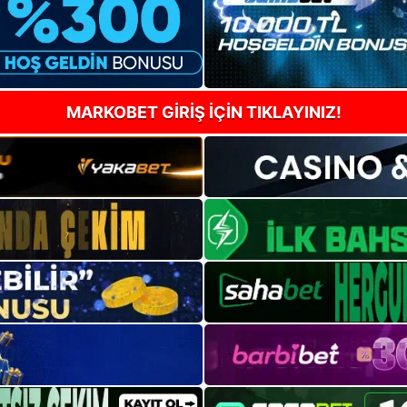
MARKOBET GİRİŞ İÇİN TIKLAYINIZ!