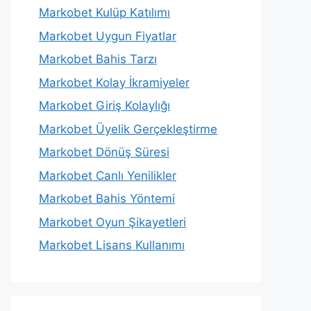
Markobet Kulüp Katılımı
Markobet Uygun Fiyatlar
Markobet Bahis Tarzı
Markobet Kolay İkramiyeler
Markobet Giriş Kolaylığı
Markobet Üyelik Gerçekleştirme
Markobet Dönüş Süresi
Markobet Canlı Yenilikler
Markobet Bahis Yöntemi
Markobet Oyun Şikayetleri
Markobet Lisans Kullanımı