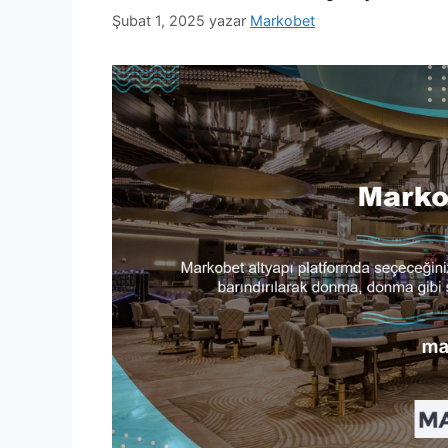
Şubat 1, 2025
yazar
Markobet