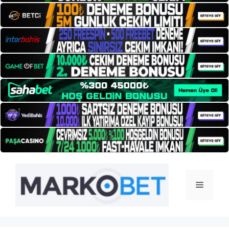
İçeriğe
atla
Menü