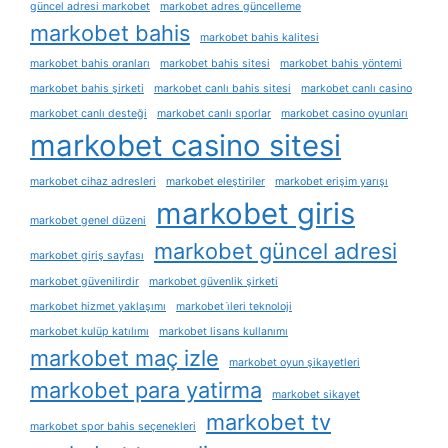
güncel adresi markobet
markobet adres güncelleme
markobet bahis
markobet bahis kalitesi
markobet bahis oranları
markobet bahis sitesi
markobet bahis yöntemi
markobet bahis şirketi
markobet canlı bahis sitesi
markobet canlı casino
markobet canlı desteği
markobet canlı sporlar
markobet casino oyunları
markobet casino sitesi
markobet cihaz adresleri
markobet eleştiriler
markobet erişim yarışı
markobet giris
markobet genel düzeni
markobet güncel adresi
markobet giriş sayfası
markobet güvenilirdir
markobet güvenlik şirketi
markobet hizmet yaklaşımı
markobet i̇leri teknoloji
markobet kulüp katılımı
markobet lisans kullanımı
markobet maç izle
markobet oyun şikayetleri
markobet para yatirma
markobet sikayet
markobet tv
markobet spor bahis seçenekleri