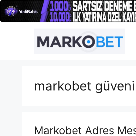
İçeriğe
atla
markobet güvenili
Markobet Adres Me