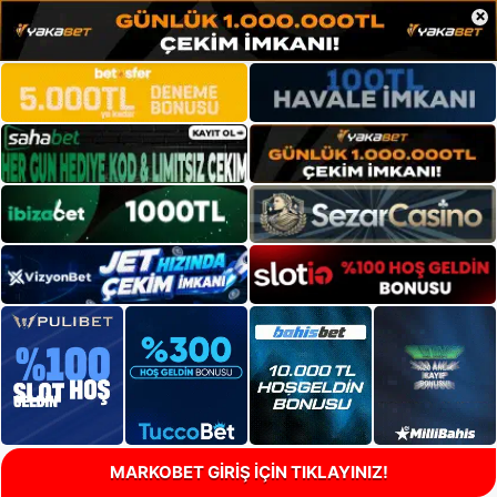
×
MARKOBET GİRİŞ İÇİN TIKLAYINIZ!