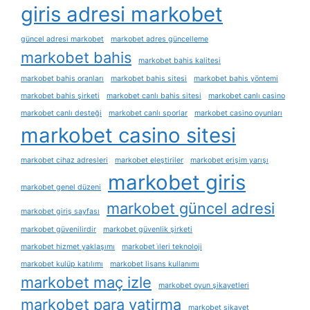
giris adresi markobet
güncel adresi markobet
markobet adres güncelleme
markobet bahis
markobet bahis kalitesi
markobet bahis oranları
markobet bahis sitesi
markobet bahis yöntemi
markobet bahis şirketi
markobet canlı bahis sitesi
markobet canlı casino
markobet canlı desteği
markobet canlı sporlar
markobet casino oyunları
markobet casino sitesi
markobet cihaz adresleri
markobet eleştiriler
markobet erişim yarışı
markobet giris
markobet genel düzeni
markobet güncel adresi
markobet giriş sayfası
markobet güvenilirdir
markobet güvenlik şirketi
markobet hizmet yaklaşımı
markobet i̇leri teknoloji
markobet kulüp katılımı
markobet lisans kullanımı
markobet maç izle
markobet oyun şikayetleri
markobet para yatirma
markobet sikayet