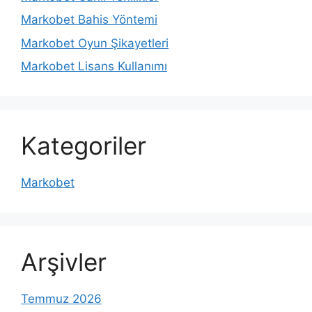
Markobet Bahis Yöntemi
Markobet Oyun Şikayetleri
Markobet Lisans Kullanımı
Kategoriler
Markobet
Arşivler
Temmuz 2026