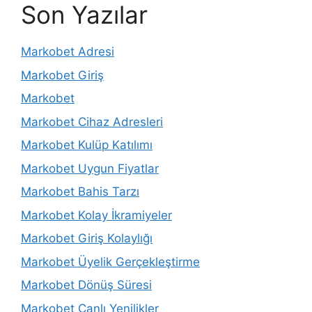
Son Yazılar
Markobet Adresi
Markobet Giriş
Markobet
Markobet Cihaz Adresleri
Markobet Kulüp Katılımı
Markobet Uygun Fiyatlar
Markobet Bahis Tarzı
Markobet Kolay İkramiyeler
Markobet Giriş Kolaylığı
Markobet Üyelik Gerçekleştirme
Markobet Dönüş Süresi
Markobet Canlı Yenilikler